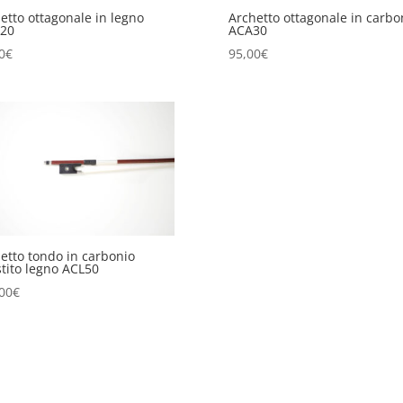
etto ottagonale in legno
Archetto ottagonale in carbo
20
ACA30
0
€
95,00
€
etto tondo in carbonio
stito legno ACL50
00
€